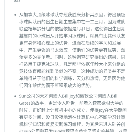
从加拿大顶级冰球队夺冠获胜来分析其原因，得出顶级
冰球队队员的出生日期主要集中在一二三月，因为球队
联盟按年龄分组的依据依据是1月1日，这使得出生日期
越靠前的小球员从开始学习冰球时，就具有比其他队友
更有身体和心理上的优势，进而在后续的学习和发展
中，产生更强的马太效应，使他们的优势更有优势，淘
汰更多的竞争者。同时，这种调查研究得出的结果，同
样适用于捷克冰球队，凡是那些依据年龄大小来分组的
竞技体育都能找到类似的答案。这种成功的异类并不是
单纯得益于他们的科学训练，天分和热情，更是因为他
们因年龄优势而不断积累放大的优势。
Sun公司的天才创始人Bill Joy和微软公司创始人Bill
Gates的故事，更是令人咋舌，前者入读密歇根大学的
时候，正好赶上计算机中心的成立，使得Joy在大学期间
有更多时间，没日没夜地泡在计算机中心不断学习计算
机科学知识和反复实践练习编程，为其后来进入硅谷创
办Sun公司和开发Java编程语言奠定了坚实的基础，这是