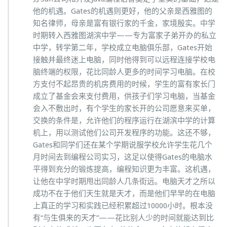
他的机遇。Gates的机遇则更好，他的父亲是西雅图的
知名律师，母亲是富有银行家的千金，家境殷实。中学
时期转入西雅图湖滨中学——专为富家子弟开办的私立
中学，转学第二年，学校成立电脑俱乐部，Gates开始
接触并最终迷上电脑，同时他得到可以远程连接学校电
脑终端的权限，花比同龄人更多的时间学习电脑。在校
方支付不起昂贵的机房费用的时候，学生的富有家长门
成立了基金会来支付费用，供孩子们学习电脑，当基金
会入不敷出时，有个学生的家长开的公司愿意来买单，
交换的条件是，允许他们的程序运行在湖滨中学的计算
机上，用以测试他们公司开发程序的功能。这还不够，
Gates和同学们还在某个学期说服学校允许学生花几个
月时间去到编程公司实习，这足以使得Gates的电脑水
平得到充分的锻炼提高，编程知识更为丰富。这机遇，
让他在中学时期甩出同龄人几条街远。电脑天才之所以
成功不在于他们天生就是天才，而是他们早早的在电脑
上真正的学习和实践已经积累超过10000小时。根本没
有“与生俱来的天才”——花比别人少的时间就能达到比