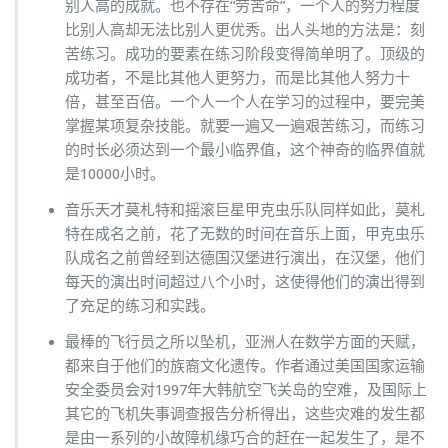
别人高的成就。也不存在“劳苦命”，一个人的努力程度
比别人高却无法比别人更优秀。出人头地的方法是：刻
苦练习。成功的要素在练习阶段变得简单明了。顶级的
成功者，不是比其他人更努力，而是比其他人努力十
倍，甚至百倍。一个人一个人在学习的过程中，要完美
掌握某项复杂技能。就要一遍又一遍艰苦练习，而练习
的时长必须达到一个最小临界值，这个神奇的临界值就
是10000小时。
音乐天才莫札特和摇滚巨星甲克虫乐队同样如此，莫札
特在成名之前，花了无数的时间在音乐上面，甲克虫乐
队成名之前曾经到达德国汉堡进行演出，在汉堡，他们
每天的演出时间超过八个小时，这使得他们的演出得到
了充足的练习和实践。
最棒的飞行员之所以坠机，亚洲人在数学方面的天赋，
都来自于他们的族裔文化遗传。作者通过美国国家运输
安全委员会对1997年大韩航空飞关岛的空难，及国际上
其它的飞机失事调查报告分析得出，这些灾难的发生都
是由一系列的小故障机缘巧合的赶在一起发生了，是不