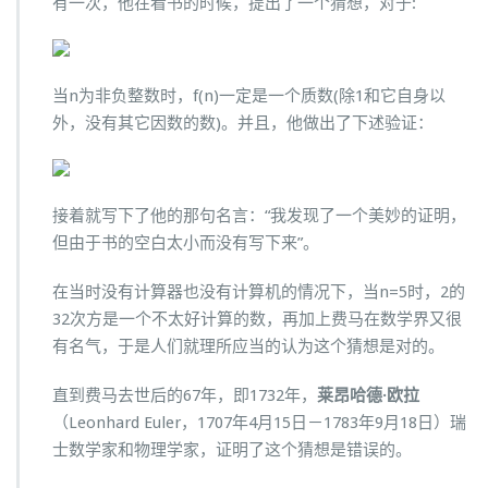
有一次，他在看书的时候，提出了一个猜想，对于:
当n为非负整数时，f(n)一定是一个质数(除1和它自身以
外，没有其它因数的数)。并且，他做出了下述验证：
接着就写下了他的那句名言：“我发现了一个美妙的证明，
但由于书的空白太小而没有写下来”。
在当时没有计算器也没有计算机的情况下，当n=5时，2的
32次方是一个不太好计算的数，再加上费马在数学界又很
有名气，于是人们就理所应当的认为这个猜想是对的。
直到费马去世后的67年，即1732年，
莱昂哈德·欧拉
（Leonhard Euler，1707年4月15日－1783年9月18日）瑞
士数学家和物理学家，证明了这个猜想是错误的。