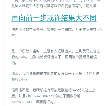
（两个素数的乘积）极其困难的基础上的。为什么这个事
儿这么难呢？大家有兴趣可以查看我前面写的一篇文章：
再向前一步或许结果大不同
法国业余数学家费马，曾提出一个猜想，对于非负整数n而
言：
是一个质数，当时一直没有人证明出来，直到费马去世之
后的67年，由欧拉给反证出来了，证明这个猜想是错误
的。
那么，我们说真的是在他之前就没有一个人把n=5代入进
去验证吗？
很可能不是，我猜想极有可能是欧拉把n=5代入进去之
后，并且对f(5)=4294967297做出了因数分解
641*6700417，进而得证的。