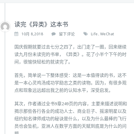
读完《异类》这本书
10月 8,2018
留下评论
Life
WeChat
,
国庆假期就要过去七分之四了，出门走了一圈，回来继续
读九月份未读完的书单，《异类》。花了小半个下午的时
间，很愉快轻松的就读完了。
首先，简单说一下整体感受：这是一本值得读的书，这不
是一本心灵鸡汤成功学励志之类的读物。因为，有很多观
点和现象远远超出我之前的认知水平，深受启发。
其次，作者通过全书9章249页的内容，主要来描述说明和
揭示那些各行各业的成功人士、商业巨子、摇滚明星以及
纽约知名律师成功的秘诀是什么，以及为什么最棒的飞行
员也会坠机，亚洲人在数学方面的天赋到底是为什么的问
题。