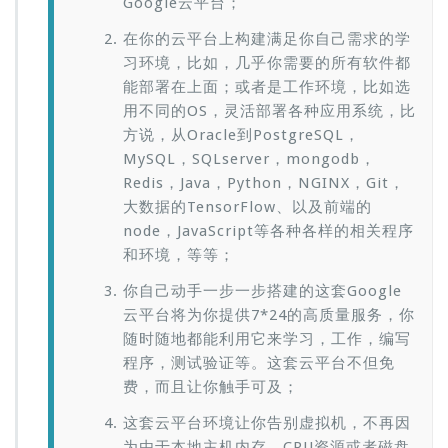
Google
云平台；
在你的云平台上构建满足你自己需求的学
习环境，比如，几乎你需要的所有软件都
能部署在上面；或者是工作环境，比如选
用不同的
OS
，灵活部署各种应用系统，比
方说，从
Oracle
到
PostgreSQL
，
MySQL
，
SQLserver
，
mongodb
，
Redis
，
Java
，
Python
，
NGINX
，
Git
，
大数据的
TensorFlow
、以及前端的
node
，
JavaScript
等各种各样的相关程序
和环境，等等；
你自己动手一步一步搭建的这套
Google
云平台将为你提供
7*24
的高质量服务，你
随时随地都能利用它来学习，工作，编写
程序，测试验证等。这套云平台不但免
费，而且让你触手可及；
这套云平台环境让你告别虚拟机，不再因
为由于本地主机内存、
CPU
资源或者磁盘