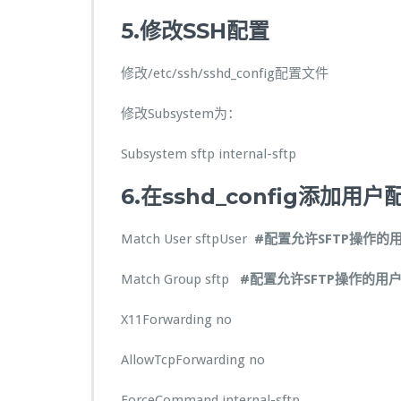
5.
修改
SSH
配置
修改/etc/ssh/sshd_config配置文件
修改
Subsystem为：
Subsystem sftp internal-sftp
6.
在
sshd_config
添加用户
Match User sftpUser
#配置允许SFTP操作
的用
Match Group sftp
#配置允许SFTP操作
的用户
X11Forwarding no
AllowTcpForwarding no
ForceCommand internal-sftp