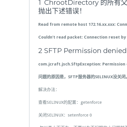
1
ChrootDirectory
的所有
抛出下述错误！
Read from remote host 172.16.xx.xxx: Conn
Couldn’t read packet: Connection reset by
2 SFTP Permission deni
com.jcraft.jsch.SftpException: Permission
问题的原因是，SFTP服务器的SELINUX没关闭
解决办法：
查看SELINUX的配置：getenforce
关闭SELINUX：setenforce 0