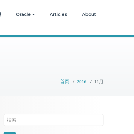
频
Oracle
Articles
About
首页
/
2016
/
11月