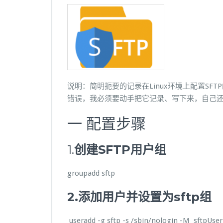
n
u
x
环
境
配
置
S
说明：简明扼要的记录在Linux环境上配置S
F
T
错误，我必须要动手把它记录、写下来，自己还要
P
小
一 配置步骤
结
1.
创建SFTP用户组
groupadd sftp
2.
添加用户并设置为
sftp
组
useradd -g sftp -s /sbin/nologin -M
sftpUser