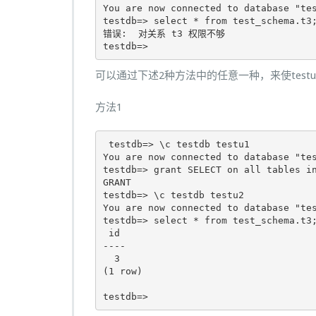
You are now connected to database "tes
testdb=> select * from test_schema.t3;
错误:  对关系 t3 权限不够

testdb=>
可以通过下述2种方法中的任意一种，来使testu
方法1
 testdb=> \c testdb testu1

You are now connected to database "tes
testdb=> grant SELECT on all tables in
GRANT

testdb=> \c testdb testu2

You are now connected to database "tes
testdb=> select * from test_schema.t3;
 id 

----

  3

(1 row)

testdb=>