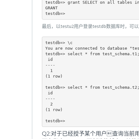
testdb=> grant SELECT on all tables in
GRANT

testdb=>
最后，以testu2用户登录testdb数据库时，可以
testdb=> \c

You are now connected to database "tes
testdb=> select * from test_schema.t1;
 id 

----

  1

(1 row)

testdb=> select * from test_schema.t2;
 id 

----

  2

(1 row)

testdb=>
Q2:对于已经授予某个用户查询当前