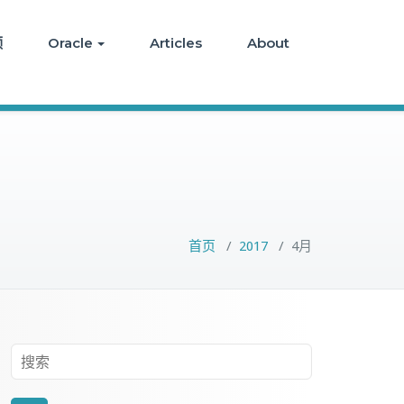
频
Oracle
Articles
About
首页
/
2017
/
4月