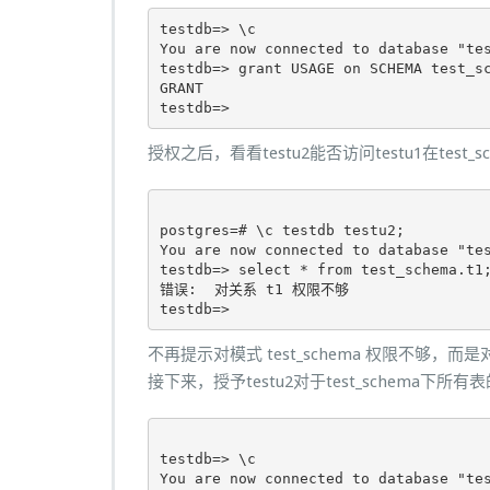
testdb=> \c

You are now connected to database "tes
testdb=> grant USAGE on SCHEMA test_sc
GRANT

testdb=>
授权之后，看看testu2能否访问testu1在test_
postgres=# \c testdb testu2;

You are now connected to database "tes
testdb=> select * from test_schema.t1;
错误:  对关系 t1 权限不够

testdb=>
不再提示对模式 test_schema 权限不够，
接下来，授予testu2对于test_schema下所
testdb=> \c

You are now connected to database "tes