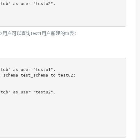
tdb" as user "testu2".



2用户可以查询test1用户新建的t3表：
tdb" as user "testu1".

 schema test_schema to testu2;

tdb" as user "testu2".

                              
