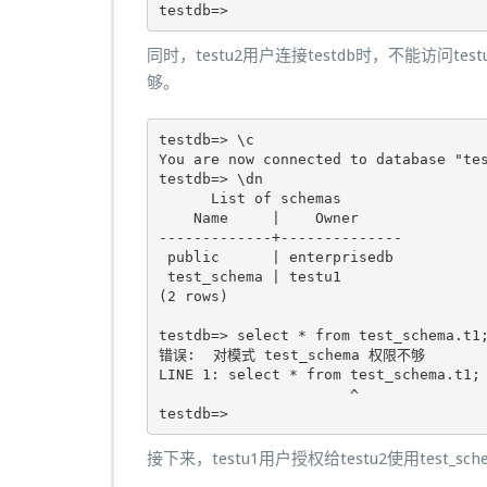
testdb=>
同时，testu2用户连接testdb时，不能访问testu
够。
testdb=> \c

You are now connected to database "tes
testdb=> \dn

      List of schemas

    Name     |    Owner     

-------------+--------------

 public      | enterprisedb

 test_schema | testu1

(2 rows)

testdb=> select * from test_schema.t1;
错误:  对模式 test_schema 权限不够

LINE 1: select * from test_schema.t1;

                      ^

testdb=>
接下来，testu1用户授权给testu2使用test_s