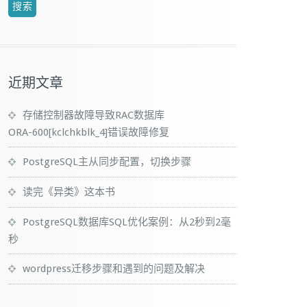
近期文章
存储控制器故障导致RAC数据库
ORA-600[kclchkblk_4]错误故障修复
PostgreSQL主从同步配置，切换步骤
                       

读完《异类》这本书
-----------------------

 Hat 4.1.2-55), 64-bit

PostgreSQL数据库SQL优化案例：从2秒到2毫
秒
wordpress迁移步骤和遇到的问题及解决