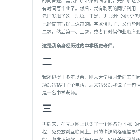
的简答题。需要回家带菜的同学们，先回家吃
有时间写作业了。然后，就有聪明的同学利用
老师发现了这一现象。于是，更“聪明”的历史
已经提前写好三道题的同学就傻眼了，又有些
二题，然后第一、三题，或者有时候作业顺序
这是我亲身经历过的中学历史老师。
二
我还记得十多年以前，刚从大学校园走向工作
场跟姑姑打了个电话，后来姑父跟我说了一句
是一名中学老师。
三
再后来，在互联网上认识了一个网名为“小布”的老师
程，免费放到互联网上。他的讲课风格通俗易懂，s
能，激发求知欲。后来有一次，他从美国回苏