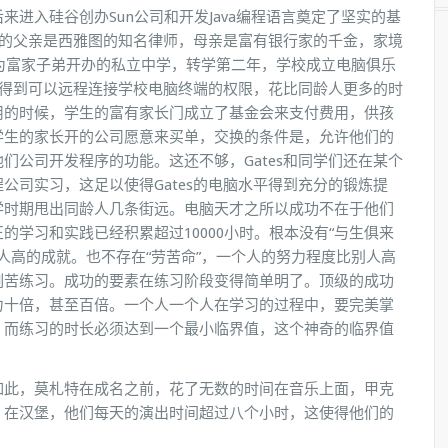
进入硅谷创办Sun公司和开发Java编程语言奠定了坚实的基
，他的父亲是西雅图的知名律师，母亲是富有银行家的千金，家境
为富家子弟开办的私立中学，转学第二年，学校成立电脑俱乐
时他得到可以远程连接学校电脑终端的权限，花比同龄人更多的时
用的时候，学生的富有家长门成立了基金会来支付费用，供孩
学生的家长开的公司愿意来买单，交换的条件是，允许他们的
们公司开发程序的功能。这还不够，Gates和同学们还在某个
公司实习，这足以使得Gates的电脑水平得到充分的锻炼提
学时期甩出同龄人几条街远。电脑天才之所以成功不在于他们
学习和实践已经积累超过10000小时。根本没有“与生俱来
人高的成就。也不存在“劳苦命”，一个人的努力程度比别人高
刻苦练习。成功的要素在练习阶段变得简单明了。顶级的成功
力十倍，甚至百倍。一个人一个人在学习的过程中，要完美掌
，而练习的时长必须达到一个最小临界值，这个神奇的临界值
如此，莫札特在成名之前，花了无数的时间在音乐上面，甲克
，在汉堡，他们每天的演出时间超过八个小时，这使得他们的