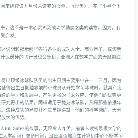
，回来继续读九月份未读完的书单，《异类》。花了小半个下
的书，这不是一本心灵鸡汤成功学励志之类的读物。因为，有
深受启发。
来描述说明和揭示那些各行各业的成功人士、商业巨子、摇滚明
为什么最棒的飞行员也会坠机，亚洲人在数学方面的天赋到底
，得出顶级冰球队队员的出生日期主要集中在一二三月，因为
这使得出生日期越靠前的小球员从开始学习冰球时，就具有比
后续的学习和发展中，产生更强的马太效应，使他们的优势更
查研究得出的结果，同样适用于捷克冰球队，凡是那些依据年
案。这种成功的异类并不是单纯得益于他们的科学训练，天分
累放大的优势。
创始人Bill Gates的故事，更是令人咋舌，前者入读密歇根大学的
y在大学期间有更多时间，没日没夜地泡在计算机中心不断学习