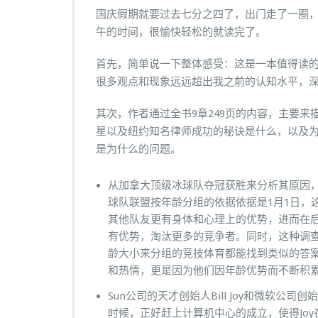
国庆假期就要过去七分之四了，出门走了一圈
午的时间，很愉快轻松的就读完了。
首先，简单说一下整体感受：这是一本值得读
很多观点和现象远远超出我之前的认知水平，
其次，作者通过全书9章249页的内容，主要
星以及纽约知名律师成功的秘诀是什么，以及
是为什么的问题。
从加拿大顶级冰球队夺冠获胜来分析其原因
球队联盟按年龄分组的依据依据是1月1日，
其他队友更有身体和心理上的优势，进而在
有优势，淘汰更多的竞争者。同时，这种调
龄大小来分组的竞技体育都能找到类似的答
和热情，更是因为他们因年龄优势而不断积
Sun公司的天才创始人Bill Joy和微软公司
时候，正好赶上计算机中心的成立，使得Jo