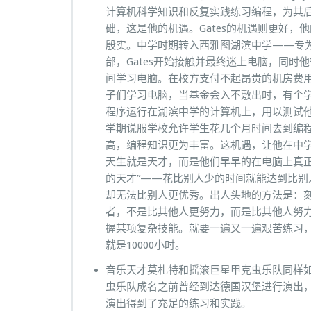
计算机科学知识和反复实践练习编程，为其后来
础，这是他的机遇。Gates的机遇则更好
殷实。中学时期转入西雅图湖滨中学——专
部，Gates开始接触并最终迷上电脑，同
间学习电脑。在校方支付不起昂贵的机房费
子们学习电脑，当基金会入不敷出时，有个
程序运行在湖滨中学的计算机上，用以测试他
学期说服学校允许学生花几个月时间去到编程
高，编程知识更为丰富。这机遇，让他在中
天生就是天才，而是他们早早的在电脑上真正的
的天才”——花比别人少的时间就能达到比别
却无法比别人更优秀。出人头地的方法是：
者，不是比其他人更努力，而是比其他人努
握某项复杂技能。就要一遍又一遍艰苦练习
就是10000小时。
音乐天才莫札特和摇滚巨星甲克虫乐队同样
虫乐队成名之前曾经到达德国汉堡进行演出
演出得到了充足的练习和实践。