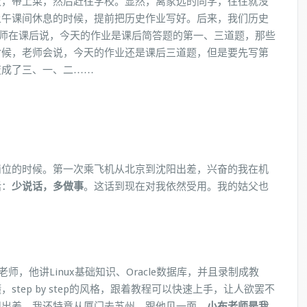
饭，带上菜，然后赶往学校。显然，离家远的同学，往往就没
上午课间休息的时候，提前把历史作业写好。后来，我们历史
老师在课后说，今天的作业是课后简答题的第一、三道题，那些
时候，老师会说，今天的作业还是课后三道题，但是要先写第
变成了三、一、二……
岗位的时候。第一次乘飞机从北京到沈阳出差，兴奋的我在机
话：
少说话，多做事
。这话到现在对我依然受用。我的姑父也
，他讲Linux基础知识、Oracle数据库，并且录制成教
tep by step的风格，跟着教程可以快速上手，让人欲罢不
州出差，我还特意从厦门去苏州，跟他见一面。
小布老师是我