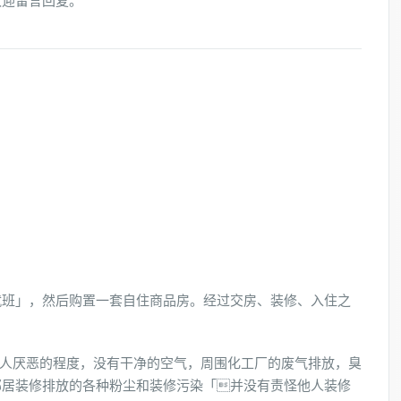
欢迎留言回复。
就班」，然后购置一套自住商品房。经过交房、装修、入住之
令人厌恶的程度，没有干净的空气，周围化工厂的废气排放，臭
邻居装修排放的各种粉尘和装修污染「并没有责怪他人装修