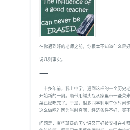
遇
到
好
的
老
师
之
前
在你遇到好的老师之前，你根本不知道什么是
说几则事实。
一
二十多年前，我上中学。遇到这样的一个历史
开始新的一周。顺带用罐头瓶从家里带一些菜
菜已经吃完了。于是，很多同学利用午休时间
这么做呢？因为当时穷啊，经济条件不好，买
问题是，有些班级的历史课又正好被安排在礼