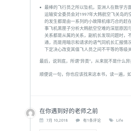
最棒的飞行员之所以坠机，亚洲人在数学方
运输安全委员会对1997年大韩航空飞关岛
的发生都是由一系列的小故障机缘巧合的赶
事飞机黑匣子分析大韩航空空难的深层原因
关系都是从属的关系，副机长发现问题时，
通，而是用暗示和请求的语气同机长汇报情况
下定决心改变其值飞人员之间不平等的等级
最后，说到底，所谓“异类”，从来就不是什么异
顺便说一句，你也应该找来这本书，读一遍，
在你遇到好的老师之前
在
7月 10,2018
有1条评论
Life
你