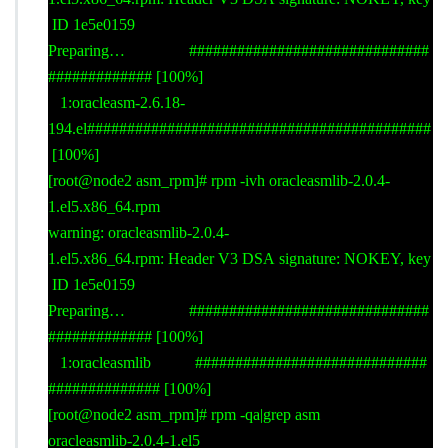
ID 1e5e0159
Preparing… ##############################
############# [100%]
1:oracleasm-2.6.18-
194.el###########################################
[100%]
[root@node2 asm_rpm]# rpm -ivh oracleasmlib-2.0.4-
1.el5.x86_64.rpm
warning: oracleasmlib-2.0.4-
1.el5.x86_64.rpm: Header V3 DSA signature: NOKEY, key
ID 1e5e0159
Preparing… ##############################
############# [100%]
1:oracleasmlib #############################
############## [100%]
[root@node2 asm_rpm]# rpm -qa|grep asm
oracleasmlib-2.0.4-1.el5