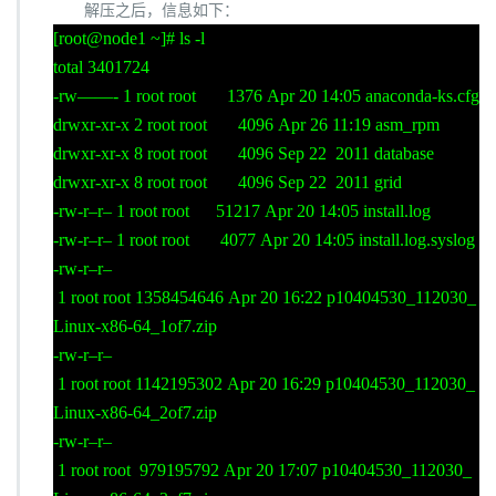
解压之后，信息如下：
[root@node1 ~]# ls -l
total 3401724
-rw——- 1 root root 1376 Apr 20 14:05 anaconda-ks.cfg
drwxr-xr-x 2 root root 4096 Apr 26 11:19 asm_rpm
drwxr-xr-x 8 root root 4096 Sep 22 2011 database
drwxr-xr-x 8 root root 4096 Sep 22 2011 grid
-rw-r–r– 1 root root 51217 Apr 20 14:05 install.log
-rw-r–r– 1 root root 4077 Apr 20 14:05 install.log.syslog
-rw-r–r–
1 root root 1358454646 Apr 20 16:22 p10404530_112030_
Linux-x86-64_1of7.zip
-rw-r–r–
1 root root 1142195302 Apr 20 16:29 p10404530_112030_
Linux-x86-64_2of7.zip
-rw-r–r–
1 root root 979195792 Apr 20 17:07 p10404530_112030_