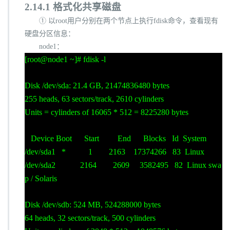
c
2.14.1
格式化共享磁盘
l
① 以
root
用户分别在两个节点上执行
fdisk
命令，查看现有
e
硬盘分区信息：
1
1
node1
：
g
[root@node1 ~]# fdisk -l
R
2
Disk /dev/sda: 21.4 GB, 21474836480 bytes
R
A
255 heads, 63 sectors/track, 2610 cylinders
C
Units = cylinders of 16065 * 512 = 8225280 bytes
(4)
Device Boot Start End Blocks Id System
/dev/sda1 * 1 2163 17374266 83 Linux
/dev/sda2 2164 2609 3582495 82 Linux swa
p / Solaris
Disk /dev/sdb: 524 MB, 524288000 bytes
64 heads, 32 sectors/track, 500 cylinders