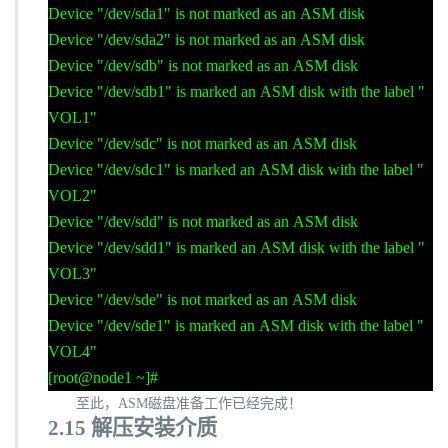
Device "/dev/sda1" is not marked as an ASM disk
Device "/dev/sda2" is not marked as an ASM disk
Device "/dev/sdb" is not marked as an ASM disk
Device "/dev/sdb1" is marked an ASM disk with the label "
VOL1"
Device "/dev/sdc" is not marked as an ASM disk
Device "/dev/sdc1" is marked an ASM disk with the label "
VOL2"
Device "/dev/sdd" is not marked as an ASM disk
Device "/dev/sdd1" is marked an ASM disk with the label "
VOL3"
Device "/dev/sde" is not marked as an ASM disk
Device "/dev/sde1" is marked an ASM disk with the label "
VOL4"
[root@node1 ~]#
至此，
ASM
磁盘准备工作已经完成！
2.15
解压安装介质