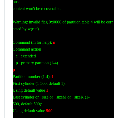
ous
content won't be recoverable.
Warning: invalid flag 0x0000 of partition table 4 will be corr
ected by w(rite)
Command (m for help):
n
Command action
e extended
p primary partition (1-4)
p
Partition number (1-4):
1
First cylinder (1-500, default 1):
Using default value
1
Last cylinder or +size or +sizeM or +sizeK (1-
500, default 500):
Using default value
500