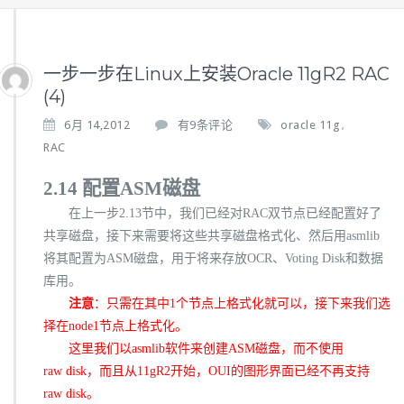
一步一步在Linux上安装Oracle 11gR2 RAC
(4)
一
6月 14,2012
有9条评论
oracle 11g
,
步
RAC
一
步
2.1
4
配置
ASM
磁盘
在
在上一步
2.13
节中，我们已经对
L
RAC
双节点已经配置好了
i
共享磁盘，接下来需要将这些共享磁盘格式化、然后用
asmlib
n
将其配置为
ASM
磁盘，用于将来存放
OCR
、
Voting Disk
和数据
u
库用。
x
注意
：只需在其中
1
个节点上格式化就可以，接下来我们选
上
安
择在
node1
节点上格式化。
装
这里我们以
asmlib
软件来创建
ASM
磁盘，而不使用
O
raw disk
，而且从
11gR2
开始，
OUI
的图形界面已经不再支持
r
raw disk
。
a