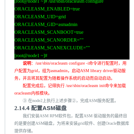
[root@node1 ~]# /usr/sbin/oracleasm configure
ORACLEASM_ENABLED=true
ORACLEASM_UID=grid
ORACLEASM_GID=asmadmin
ORACLEASM_SCANBOOT=true
ORACLEASM_SCANORDER=""
ORACLEASM_SCANEXCLUDE=""
[root@node1 ~]#
说明
：
/usr/sbin/oracleasm configure -i
命令进行配置时，用
户配置为
grid
，组为
asmadmin
，启动
ASM library driver
驱动服
务，并且将其配置为随着操作系统的启动而自动启动。
配置完成后，记得执行
/usr/sbin/oracleasm init
命令来加载
oracleasm
内核模块。
③ 在
node2
上执行上述步骤②，完成
ASM
服务配置。
2.14.
4
配置
ASM
磁盘
我们安装
ASM RPM
软件包，配置
ASM
驱动服务的最终目
的是要创建
ASM
磁盘，为将来安装
grid
软件、创建
Oracle
数据库
提供存储。