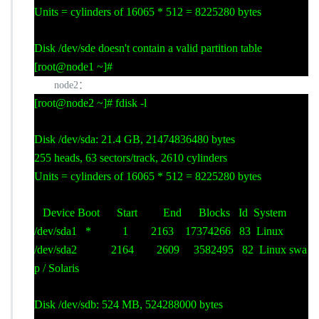
Units = cylinders of 16065 * 512 = 8225280 bytes
Disk /dev/sde doesn't contain a valid partition table
[root@node1 ~]#
node2
：
[root@node2 ~]# fdisk -l
Disk /dev/sda: 21.4 GB, 21474836480 bytes
255 heads, 63 sectors/track, 2610 cylinders
Units = cylinders of 16065 * 512 = 8225280 bytes
Device Boot Start End Blocks Id System
/dev/sda1 * 1 2163 17374266 83 Linux
/dev/sda2 2164 2609 3582495 82 Linux swa
p / Solaris
Disk /dev/sdb: 524 MB, 524288000 bytes