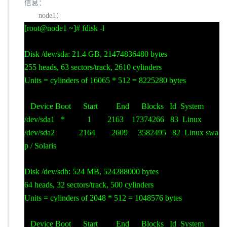
信息：
node1
：
[root@node1 ~]# fdisk -l
Disk /dev/sda: 21.4 GB, 21474836480 bytes
255 heads, 63 sectors/track, 2610 cylinders
Units = cylinders of 16065 * 512 = 8225280 bytes
Device Boot Start End Blocks Id System
/dev/sda1 * 1 2163 17374266 83 Linux
/dev/sda2 2164 2609 3582495 82 Linux swa
p / Solaris
Disk /dev/sdb: 524 MB, 524288000 bytes
64 heads, 32 sectors/track, 500 cylinders
Units = cylinders of 2048 * 512 = 1048576 bytes
Device Boot Start End Blocks Id System