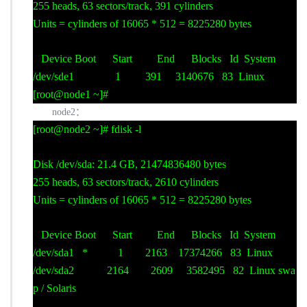
255 heads, 63 sectors/track, 391 cylinders
Units = cylinders of 16065 * 512 = 8225280 bytes
Device Boot Start End Blocks Id System
/dev/sde1 1 391 3140676 83 Linux
[root@node1 ~]#
node2
：
[root@node2 ~]# fdisk -l
Disk /dev/sda: 21.4 GB, 21474836480 bytes
255 heads, 63 sectors/track, 2610 cylinders
Units = cylinders of 16065 * 512 = 8225280 bytes
Device Boot Start End Blocks Id System
/dev/sda1 * 1 2163 17374266 83 Linux
/dev/sda2 2164 2609 3582495 82 Linux swa
p / Solaris