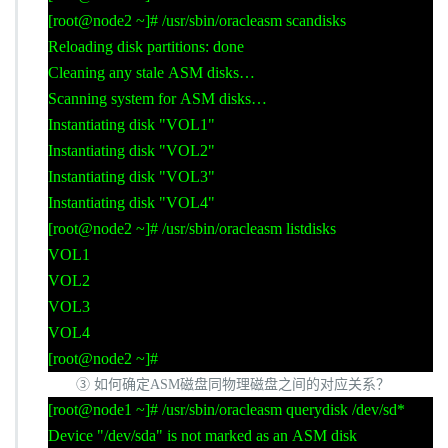
[root@node2 ~]# /usr/sbin/oracleasm scandisks
Reloading disk partitions: done
Cleaning any stale ASM disks…
Scanning system for ASM disks…
Instantiating disk "VOL1"
Instantiating disk "VOL2"
Instantiating disk "VOL3"
Instantiating disk "VOL4"
[root@node2 ~]# /usr/sbin/oracleasm listdisks
VOL1
VOL2
VOL3
VOL4
[root@node2 ~]#
③ 如何确定
ASM
磁盘同物理磁盘之间的对应关系？
[root@node1 ~]# /usr/sbin/oracleasm querydisk /dev/sd*
Device "/dev/sda" is not marked as an ASM disk