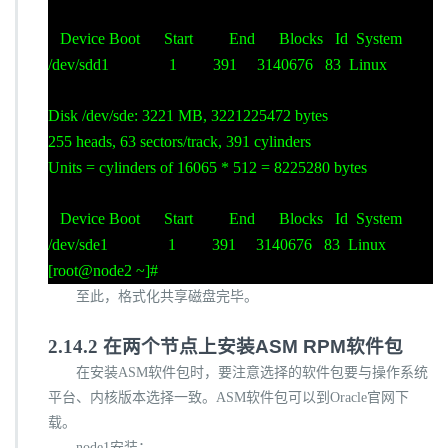
Device Boot Start End Blocks Id System
/dev/sdd1 1 391 3140676 83 Linux
Disk /dev/sde: 3221 MB, 3221225472 bytes
255 heads, 63 sectors/track, 391 cylinders
Units = cylinders of 16065 * 512 = 8225280 bytes
Device Boot Start End Blocks Id System
/dev/sde1 1 391 3140676 83 Linux
[root@node2 ~]#
至此，格式化共享磁盘完毕。
2.14.2
在两个节点上安装
ASM RPM
软件包
在安装
ASM
软件包时，要注意选择的软件包要与操作系统
平台、内核版本选择一致。
ASM
软件包可以到
Oracle
官网下
载。
node
1
安装：