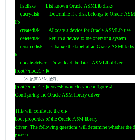
listdisks List known Oracle ASMLib disks
querydisk Determine if a disk belongs to Oracle ASM
lib
createdisk Allocate a device for Oracle ASMLib use
deletedisk Return a device to the operating system
renamedisk Change the label of an Oracle ASMlib dis
k
update-driver Download the latest ASMLib driver
[root@node1 ~]#
② 配置
ASM
服务：
[root@node1 ~]# /usr/sbin/oracleasm configure -i
Configuring the Oracle ASM library driver.
This will configure the on-
boot properties of the Oracle ASM library
driver. The following questions will determine whether the d
river is