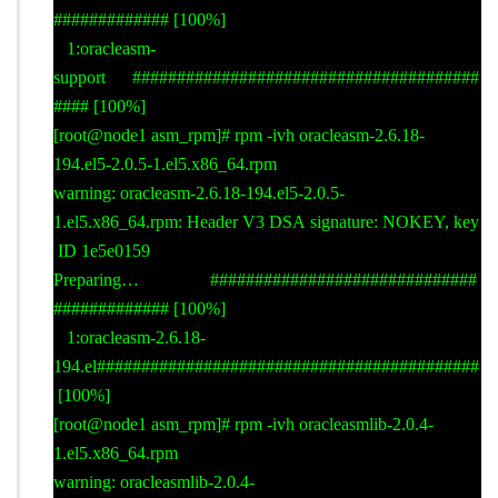
############# [100%]
1:oracleasm-
support #######################################
#### [100%]
[root@node1 asm_rpm]# rpm -ivh oracleasm-2.6.18-
194.el5-2.0.5-1.el5.x86_64.rpm
warning: oracleasm-2.6.18-194.el5-2.0.5-
1.el5.x86_64.rpm: Header V3 DSA signature: NOKEY, key
ID 1e5e0159
Preparing… ##############################
############# [100%]
1:oracleasm-2.6.18-
194.el###########################################
[100%]
[root@node1 asm_rpm]# rpm -ivh oracleasmlib-2.0.4-
1.el5.x86_64.rpm
warning: oracleasmlib-2.0.4-