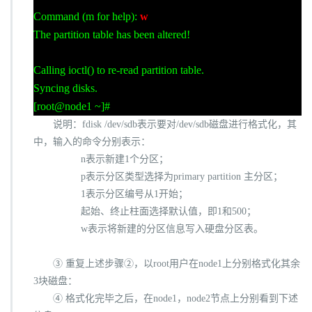
Command (m for help):
w
The partition table has been altered!
Calling ioctl() to re-read partition table.
Syncing disks.
[root@node1 ~]#
说明：
fdisk /dev/sdb
表示要对
/dev/sdb
磁盘进行格式化，其
中，输入的命令分别表示：
n
表示新建
1
个分区；
p
表示分区类型选择为
primary partition
主分区；
1
表示分区编号从
1
开始；
起始、终止柱面选择默认值，即
1
和
500
；
w
表示将新建的分区信息写入硬盘分区表。
③ 重复上述步骤②，以
root
用户在
node1
上分别格式化其余
3
块磁盘：
④ 格式化完毕之后，在
node1
，
node2
节点上分别看到下述