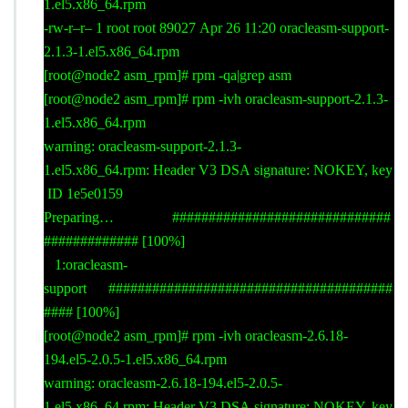
1.el5.x86_64.rpm
-rw-r–r– 1 root root 89027 Apr 26 11:20 oracleasm-support-
2.1.3-1.el5.x86_64.rpm
[root@node2 asm_rpm]# rpm -qa|grep asm
[root@node2 asm_rpm]# rpm -ivh oracleasm-support-2.1.3-
1.el5.x86_64.rpm
warning: oracleasm-support-2.1.3-
1.el5.x86_64.rpm: Header V3 DSA signature: NOKEY, key
ID 1e5e0159
Preparing… ##############################
############# [100%]
1:oracleasm-
support #######################################
#### [100%]
[root@node2 asm_rpm]# rpm -ivh oracleasm-2.6.18-
194.el5-2.0.5-1.el5.x86_64.rpm
warning: oracleasm-2.6.18-194.el5-2.0.5-
1.el5.x86_64.rpm: Header V3 DSA signature: NOKEY, key