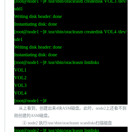
[root@node1 ~]# /usr/sbin/oracleasm createdisk VOL3 /dev/
sdd1
Writing disk header: done
Instantiating disk: done
[root@node1 ~]# /usr/sbin/oracleasm createdisk VOL4 /dev/
sde1
Writing disk header: done
Instantiating disk: done
[root@node1 ~]# /usr/sbin/oracleasm listdisks
VOL1
VOL2
VOL3
VOL4
[root@node1 ~]#
从上看到，创建出来
4
块
ASM
磁盘。此时，
node2
上还看不到
刚创建的
ASM
磁盘。
②
node2
执行
/usr/sbin/oracleasm scandisks
扫描磁盘
[root@node2 ~]# /usr/sbin/oracleasm listdisks