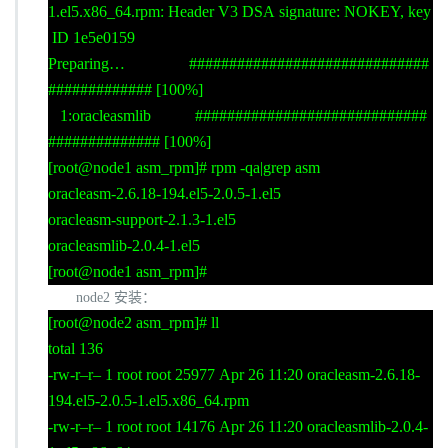
1.el5.x86_64.rpm: Header V3 DSA signature: NOKEY, key
ID 1e5e0159
Preparing… ##############################
############# [100%]
1:oracleasmlib #############################
############## [100%]
[root@node1 asm_rpm]# rpm -qa|grep asm
oracleasm-2.6.18-194.el5-2.0.5-1.el5
oracleasm-support-2.1.3-1.el5
oracleasmlib-2.0.4-1.el5
[root@node1 asm_rpm]#
node2
安装：
[root@node2 asm_rpm]# ll
total 136
-rw-r–r– 1 root root 25977 Apr 26 11:20 oracleasm-2.6.18-
194.el5-2.0.5-1.el5.x86_64.rpm
-rw-r–r– 1 root root 14176 Apr 26 11:20 oracleasmlib-2.0.4-