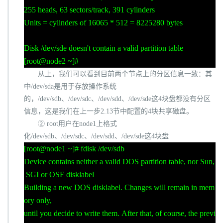
255 heads, 63 sectors/track, 391 cylinders
Units = cylinders of 16065 * 512 = 8225280 bytes
Disk /dev/sde doesn't contain a valid partition table
[root@node2 ~]#
从上，我们可以看到目前两个节点上的分区信息一致：其
中
/dev/sda
是用于存放操作系统
的，
/dev/sdb
、
/dev/sdc
、
/dev/sdd
、
/dev/sde
这
4
块盘都没有分区
信息，这是我们在上一步
2.13
节中配置的
4
块共享磁盘。
②
root
用户在
node1
上格式
化
/dev/sdb
、
/dev/sdc
、
/dev/sdd
、
/dev/sde
这
4
块盘
[root@node1 ~]# fdisk /dev/sdb
Device contains neither a valid DOS partition table, nor Sun,
SGI or OSF disklabel
Building a new DOS disklabel. Changes will remain in mem
ory only,
until you decide to write them. After that, of course, the previ