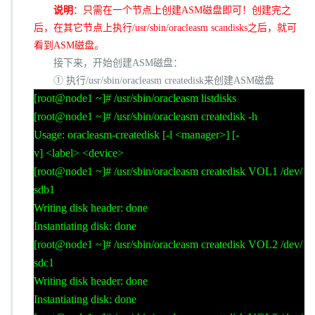
说明
：只需在一个节点上创建
ASM
磁盘即可！创建完之
后，在其它节点上执行
/usr/sbin/oracleasm scandisks
之后，就可
看到
ASM
磁盘。
接下来，开始创建
ASM
磁盘：
① 执行
/usr/sbin/oracleasm createdisk
来创建
ASM
磁盘
[root@node1 ~]# /usr/sbin/oracleasm listdisks
[root@node1 ~]# /usr/sbin/oracleasm createdisk -h
Usage: oracleasm-createdisk [-l <manager>] [-
v] <label> <device>
[root@node1 ~]# /usr/sbin/oracleasm createdisk VOL1 /dev/
sdb1
Writing disk header: done
Instantiating disk: done
[root@node1 ~]# /usr/sbin/oracleasm createdisk VOL2 /dev/
sdc1
Writing disk header: done
Instantiating disk: done