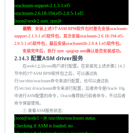
oracleasm-support-2.1.3-1.el5
oracleasm-2.6.18-194.el5-2.0.5-1.el5
[root@node2 asm_rpm]#
说明
：安装上述
3
个
ASM RPM
软件包时要先安装
oracleasm-
support-2.1.3-1.el5
软件包，其次安装
oracleasm-2.6.18-194.el5-
2.0.5-1.el5
软件包，最后安装
oracleasmlib-2.0.4-1.el5
软件包。
安装完毕后，执行
rpm -qa|grep asm
确认是否安装成功。
2.14.3
配置
ASM driver
服务
在
node1
上以
root
用户进行配置。在安装完上述步骤
2.14.2
节中的
3
个
ASM RPM
软件包之后，可以通过执
行
/usr/sbin/oracleasm
命令来进行配置，也可以通过执
行
/etc/init.d/oracleasm
命令来进行配置，后者命令是
Oracle 10g
中进行
ASM
配置的命令，
Oracle
推荐执行前者命令，不过后者
命令保留使用。
① 查看
ASM
服务状态：
[root@node1 ~]# /usr/sbin/oracleasm status
Checking if ASM is loaded: no