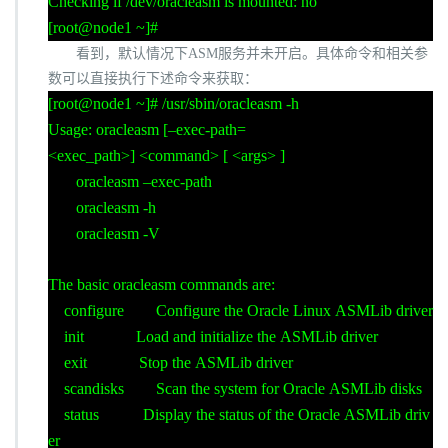
Checking if /dev/oracleasm is mounted: no
[root@node1 ~]#
看到，默认情况下
ASM
服务并未开启。具体命令和相关参
数可以直接执行下述命令来获取：
[root@node1 ~]# /usr/sbin/oracleasm -h
Usage: oracleasm [–exec-path=
<exec_path>] <command> [ <args> ]
oracleasm –exec-path
oracleasm -h
oracleasm -V
The basic oracleasm commands are:
configure Configure the Oracle Linux ASMLib driver
init Load and initialize the ASMLib driver
exit Stop the ASMLib driver
scandisks Scan the system for Oracle ASMLib disks
status Display the status of the Oracle ASMLib driv
er