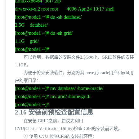
Linux-x86-64_3of7.zip
drwxr-xr-x 2 root root 4096 Apr 24 10:17 shell
[root@node1 ~]# du -sh database/
2.5G database/
[root@node1 ~]# du -sh grid/
1.1G grid/
[root@node1 ~]#
可以看到，数据库的安装文件
2.5G
大小，
GRID
软件的安装
1.1GB
。
为便于将来安装软件，分别将其
move
到
oracle
用户和
grid
用
户的家目录：
[root@node1 ~]# mv database/ /home/oracle/
[root@node1 ~]# mv grid/ /home/grid/
[root@node1 ~]#
2.16
安装前预检查配置信息
在安装
GRID
之前，建议先利用
CVU(Cluster Verification Utility)
检查
CRS
的安装前环境。
① 使用
CVU
检查
CRS
的安装前环境：