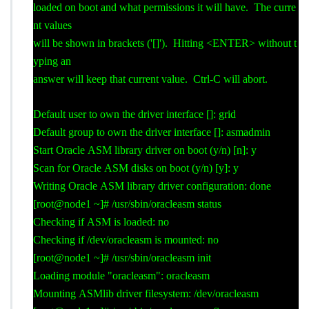
loaded on boot and what permissions it will have. The curre
nt values
will be shown in brackets ('[]'). Hitting <ENTER> without t
yping an
answer will keep that current value. Ctrl-C will abort.
Default user to own the driver interface []: grid
Default group to own the driver interface []: asmadmin
Start Oracle ASM library driver on boot (y/n) [n]: y
Scan for Oracle ASM disks on boot (y/n) [y]: y
Writing Oracle ASM library driver configuration: done
[root@node1 ~]# /usr/sbin/oracleasm status
Checking if ASM is loaded: no
Checking if /dev/oracleasm is mounted: no
[root@node1 ~]# /usr/sbin/oracleasm init
Loading module "oracleasm": oracleasm
Mounting ASMlib driver filesystem: /dev/oracleasm