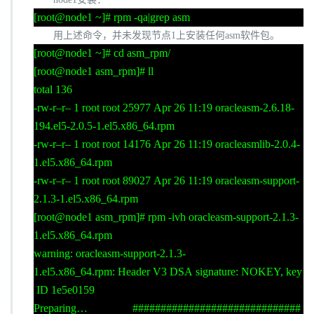
[root@node1 ~]# rpm -qa|grep asm
用上述命令，并未发现节点
1
上安装任何
asm
软件包。
[root@node1 ~]# cd asm_rpm/
[root@node1 asm_rpm]# ll
total 136
-rw-r–r– 1 root root 25977 Apr 26 11:19 oracleasm-2.6.18-
194.el5-2.0.5-1.el5.x86_64.rpm
-rw-r–r– 1 root root 14176 Apr 26 11:19 oracleasmlib-2.0.4-
1.el5.x86_64.rpm
-rw-r–r– 1 root root 89027 Apr 26 11:19 oracleasm-support-
2.1.3-1.el5.x86_64.rpm
[root@node1 asm_rpm]# rpm -ivh oracleasm-support-2.1.3-
1.el5.x86_64.rpm
warning: oracleasm-support-2.1.3-
1.el5.x86_64.rpm: Header V3 DSA signature: NOKEY, key
ID 1e5e0159
Preparing… ##############################