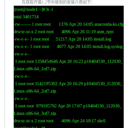
在获取开篇
1.2
节中提到的安装介质如下：
[root@node1 ~]# ls -l
total 3401724
-rw——- 1 root root 1376 Apr 20 14:05 anaconda-ks.cfg
drwxr-xr-x 2 root root 4096 Apr 26 11:19 asm_rpm
-rw-r–r– 1 root root 51217 Apr 20 14:05 install.log
-rw-r–r– 1 root root 4077 Apr 20 14:05 install.log.syslog
-rw-r–r–
1 root root 1358454646 Apr 20 16:22 p10404530_112030_
Linux-x86-64_1of7.zip
-rw-r–r–
1 root root 1142195302 Apr 20 16:29 p10404530_112030_
Linux-x86-64_2of7.zip
-rw-r–r–
1 root root 979195792 Apr 20 17:07 p10404530_112030_
Linux-x86-64_3of7.zip
drwxr-xr-x 2 root root 4096 Apr 24 10:17 shell