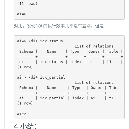
(11 rows)

ai=>
对比，发现SQL的执行效率几乎没有差别。但是：
ai=> \di+ idx_status 

                         List of relations

 Schema |    Name    | Type  | Owner | Table | Si
--------+------------+-------+-------+-------+---
 ai     | idx_status | index | ai    | t1    | 30
(1 row)

ai=> \di+ idx_partial 

                         List of relations

 Schema |    Name     | Type  | Owner | Table | S
--------+-------------+-------+-------+-------+--
 ai     | idx_partial | index | ai    | t1    | 8
(1 row)

ai=>
4 小结：