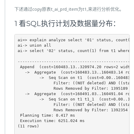
下述通过copy原表t_ai_prd_item为t1,来进行分析优化。
1 看SQL执行计划及数据量分布：
ai=> explain analyze select '01' status, count(1)
ai-> union all 

ai-> select '02' status, count(1) from t1 where s
                                                 
-------------------------------------------------
 Append  (cost=160483.13..320974.20 rows=2 width=
   ->  Aggregate  (cost=160483.13..160483.14 rows
         ->  Seq Scan on t1  (cost=0.00..160483.1
               Filter: ((NOT deleted) AND ((statu
               Rows Removed by Filter: 1395189

   ->  Aggregate  (cost=160491.03..160491.04 rows
         ->  Seq Scan on t1 t1_1  (cost=0.00..160
               Filter: ((NOT deleted) AND ((statu
               Rows Removed by Filter: 1392354

 Planning time: 0.417 ms

 Execution time: 6251.024 ms

(11 rows)
