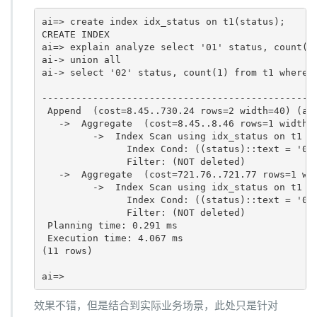
ai=> create index idx_status on t1(status);

CREATE INDEX

ai=> explain analyze select '01' status, count(1)
ai-> union all 

ai-> select '02' status, count(1) from t1 where s
                                                 
-------------------------------------------------
 Append  (cost=8.45..730.24 rows=2 width=40) (act
   ->  Aggregate  (cost=8.45..8.46 rows=1 width=0
         ->  Index Scan using idx_status on t1  (
               Index Cond: ((status)::text = '01'
               Filter: (NOT deleted)

   ->  Aggregate  (cost=721.76..721.77 rows=1 wid
         ->  Index Scan using idx_status on t1 t1
               Index Cond: ((status)::text = '02'
               Filter: (NOT deleted)

 Planning time: 0.291 ms

 Execution time: 4.067 ms

(11 rows)

ai=>
效果不错，但是结合到实际业务场景，此处只是针对