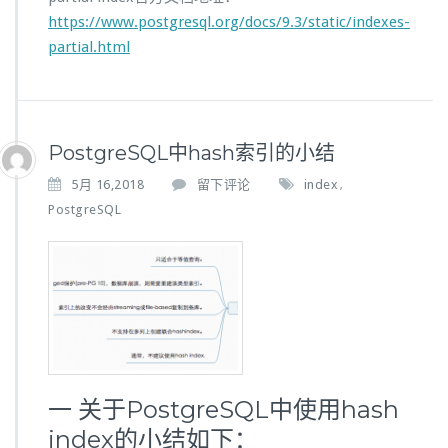
https://www.postgresql.org/docs/9.3/static/indexes-
partial.html
PostgreSQL中hash索引的小结
5月 16,2018
留下评论
index
,
PostgreSQL
一 关于PostgreSQL中使用hash
index的小结如下：