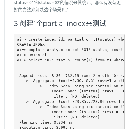
status=’01’和status=’02’的情况来做统计。那么有没有更
好的方法来解决这个场景呢？
3 创建1个partial index来测试
ai=> create index idx_partial on t1(status) where
CREATE INDEX

ai=> explain analyze select '01' status, count(1)
ai-> union all 

ai-> select '02' status, count(1) from t1 where s
                                                 
-------------------------------------------------
 Append  (cost=8.30..732.19 rows=2 width=40) (act
   ->  Aggregate  (cost=8.30..8.31 rows=1 width=0
         ->  Index Scan using idx_partial on t1  
               Index Cond: ((status)::text = '01'
               Filter: (NOT deleted)

   ->  Aggregate  (cost=723.85..723.86 rows=1 wid
         ->  Index Scan using idx_partial on t1 t
               Index Cond: ((status)::text = '02'
               Filter: (NOT deleted)

 Planning time: 0.234 ms

 Execution time: 3.992 ms
