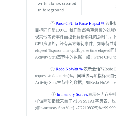
write clones created
in foreground
⑤
Parse CPU to Parse Elapsd %:
该指
目标同样是100%。我们当然希望解析的过
现其他等待事件而拉长解析消耗的总时间。
CPU资源外，还有其它等待事件，如等待共享池对象、闩锁
elapsed]%,parse time cpu和parse tim
Activity Stats章节中的数据，如：Parse CPU to P
⑥
Redo NoWait %:
表示会话写Redo En
requests/redo entries]%，同样该两项
Activity Stats章节中的数据，如Redo NoWait %:=
⑦
In-memory Sort %:
表示在内存中排序的比
样该两项指标来自于V$SYSSTAT字典表，也可以参照
如In-memory Sort %:=[1-7/22108325]%=99.9