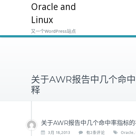
Oracle and
跳
至
Linux
正
文
又一个WordPress站点
关于AWR报告中几个命
释
关于AWR报告中几个命中率指标的
关
3月 18,2013
有2条评论
Oracle
,