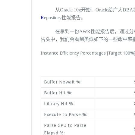
于
A
从Oracle 10g开始，Oracle给广大
W
R
epository性能报告。
R
报
在拿到一份AWR性能报告后，通过分析A
告
中
告头中，我们会看到类似如下的一些命中率
几
个
Instance Efficiency Percentages [Target 100%
命
中
率
指
标
Buffer Nowait %:
的
Buffer Hit %:
初
步
Library Hit %:
解
释
Execute to Parse %:
Parse CPU to Parse
Elapsd %: