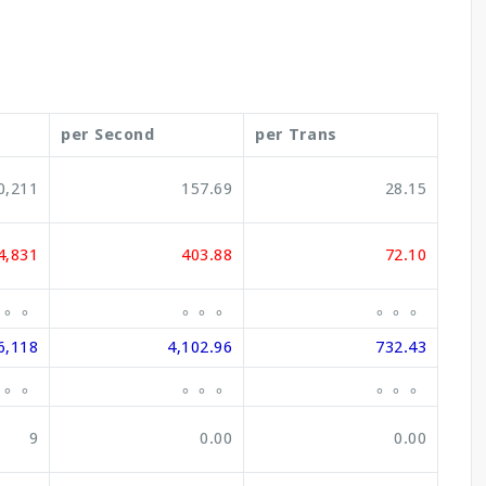
per Second
per Trans
0,211
157.69
28.15
4,831
403.88
72.10
。。。
。。。
。。。
6,118
4,102.96
732.43
。。。
。。。
。。。
9
0.00
0.00