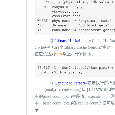
SELECT (1 - (phys.value / (db.value + 
FROM   v$sysstat phys,                
       v$sysstat db,                  
       v$sysstat cons                 
WHERE  phys.name  = 'physical reads'  
AND    db.name    = 'db block gets'   
③
Library Hit %:
Library Cache
Cache中申请1个Library Cache Objec
值应该达到
95%
以上。
计算脚本：
SELECT (1 -(Sum(reloads)/(Sum(pins) + 
④
Execute to Parse %:
表示执行解析比，
count (total)/(execute count)]%=[1-1257816/
中的parse count (total)字段值，execute
count
则
中，
parse count (total)
和
execute count的值
录
：