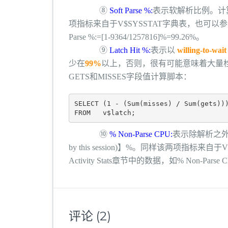
⑧
Soft Parse %:
表示软解析比例。计算公式=【1-
项指标来自于V$SYSSTAT字典表，也可以参照AWR报
Parse %:=[1-9364/1257816]%=99.26%。
⑨
Latch Hit %:
表示以
willing-to-wait
少在
99%
以上，否则，很有可能意味着大量栓
GETS和MISSES字段值计算脚本：
SELECT (1 - (Sum(misses) / Sum(gets)))
⑩
% Non-Parse CPU:
表示除解析之外CPU
by this session)】%。
同样该两项指标来自于V$S
Activity Stats章节中的数据，如
% Non-Parse 
评论
(2)