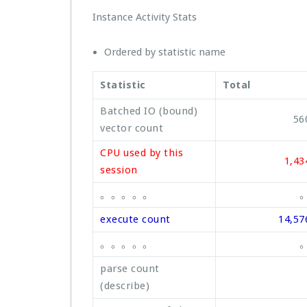
Instance Activity Stats
Ordered by statistic name
Statistic
Total
Batched IO (bound)
56
vector count
CPU used by this
1,43
session
。。。。。
execute count
14,57
。。。。。
parse count
(describe)