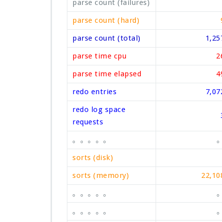
parse count (failures)
parse count (hard)
parse count (total)
1,25
parse time cpu
2
parse time elapsed
4
redo entries
7,07
redo log space
requests
。。。。。
sorts (disk)
sorts (memory)
22,10
。。。。。
。。。。。